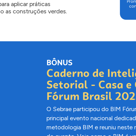
Prom
ara aplicar práticas
con
o as construções verdes.
BÔNUS
Caderno de Intel
Setorial - Casa 
Fórum Brasil 20
O Sebrae participou do BIM Fóru
principal evento nacional dedica
metodologia BIM e reuniu neste ma