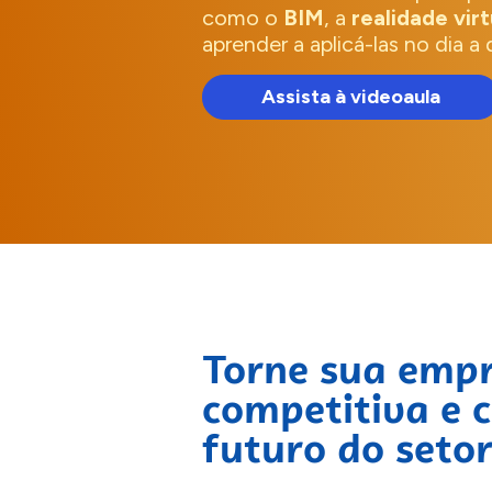
como o
BIM
, a
realidade virt
aprender a aplicá-las no dia a
Assista à videoaula
Torne sua empr
competitiva e 
futuro do setor