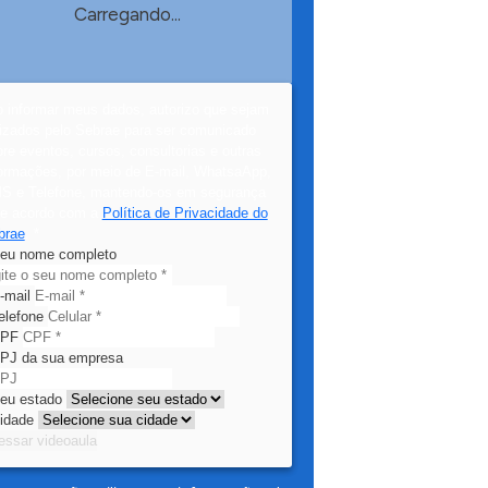
Carregando...
o informar meus dados, autorizo que sejam
lizados pelo Sebrae para ser comunicado
re eventos, cursos, consultorias e outras
formações, por meio de E-mail, WhatsaApp,
S e Telefone, mantendo-os em segurança
de acordo com a
Política de Privacidade do
brae
.
*
eu nome completo
-mail
elefone
PF
PJ da sua empresa
eu estado
idade
essar videoaula