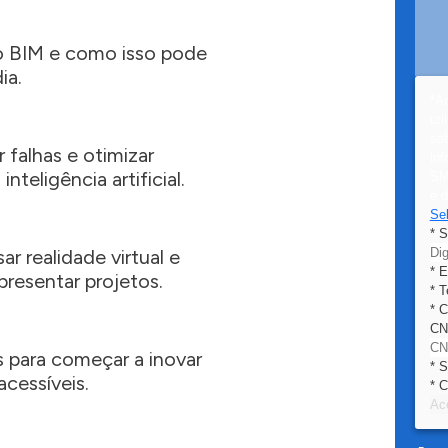
o BIM e como isso pode
ia.
*A
uti
sob
 falhas e otimizar
in
teligência artificial.
SM
e 
Se
*
S
r realidade virtual e
*
E
resentar projetos.
*
T
*
C
CN
s para começar a inovar
*
S
cessíveis.
*
C
Ac