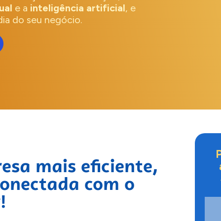
ual
e a
inteligência artificial
, e
 dia do seu negócio.
P
esa mais eficiente,
conectada com o
!