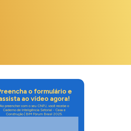
reencha o formulário e
assista ao vídeo agora!
Ao preencher com o seu CNPJ, você recebe o
Caderno de Inteligência Setorial - Casa e
Construção | BIM Fórum Brasil 2025.