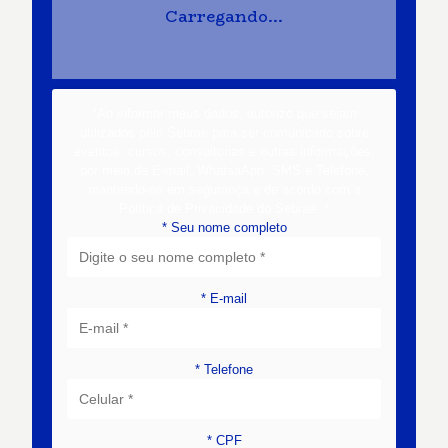
Carregando...
*Ao informar meus dados, autorizo que sejam
utilizados pelo Sebrae para ser comunicado sobre
eventos, cursos, consultorias e outras informações,
por meio de E-mail, WhatsaApp, SMS e Telefone,
mantendo-os em segurança e de acordo com a
Política de Privacidade do Sebrae
.
*
*
Seu nome completo
*
E-mail
*
Telefone
*
CPF