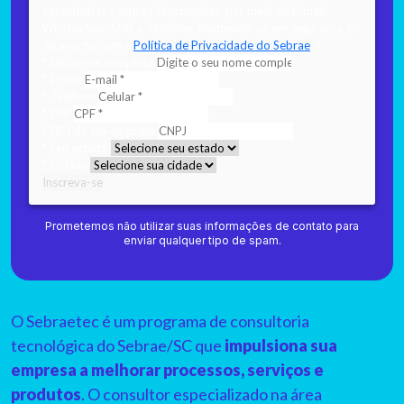
consultorias e outras informações, por meio de E-mail,
WhatsaApp, SMS e Telefone, mantendo-os em segurança e
de acordo com a
Política de Privacidade do Sebrae
.
*
*
Seu nome completo
*
E-mail
*
Telefone
*
CPF
CNPJ da sua empresa
*
Seu estado
*
Cidade
Inscreva-se
Prometemos não utilizar suas informações de contato para
enviar qualquer tipo de spam.
O Sebraetec é um programa de consultoria
tecnológica do Sebrae/SC que
impulsiona sua
empresa a melhorar processos, serviços e
produtos
. O consultor especializado na área