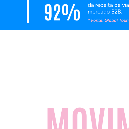
92%
da receita de vi
mercado B2B.
* Fonte: Global Tou
>
Resulta
MER
MOVI