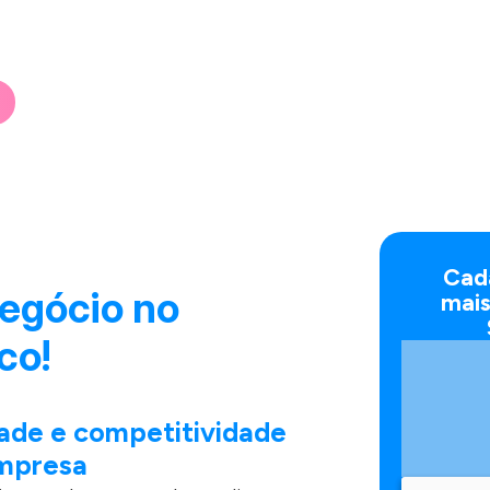
e operadoras e
ovos negócios.
Cada
egócio no
mais
co!
idade e competitividade
empresa