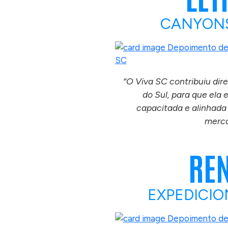
CANYONS
“O Viva SC contribuiu di
do Sul, para que ela 
capacitada e alinhad
merca
RE
EXPEDICIO