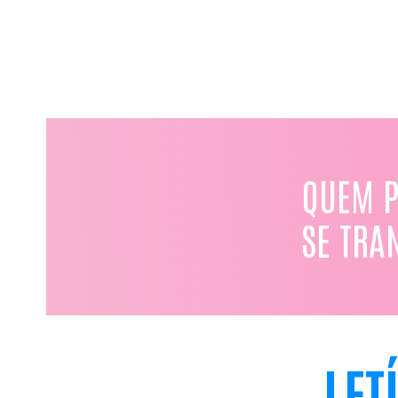
QUEM P
SE TRA
LET