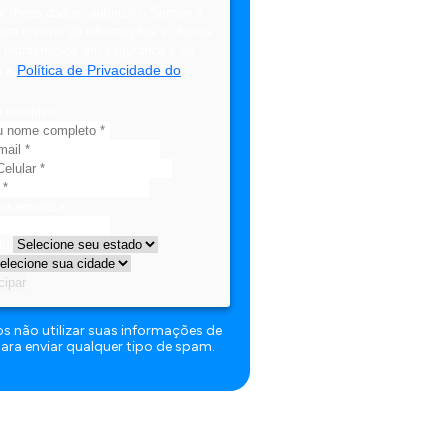
ar meus dados, autorizo o Sebrae a
 para o envio de informações e ofertas
, mantendo-os em segurança e de
Política de Privacidade do
m a
 completo
ua empresa
do
cipar
 não utilizar suas informações de
ara enviar qualquer tipo de spam.