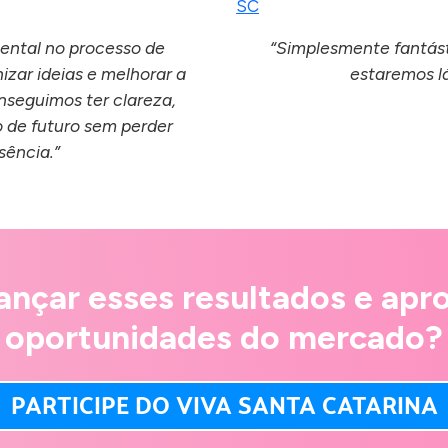
ental no processo de
“Simplesmente fantást
izar ideias e melhorar a
estaremos l
seguimos ter clareza,
o de futuro sem perder
sência.”
ançar esses resultados e apro
oportunidades do mercado?
PARTICIPE DO VIVA SANTA CATARINA