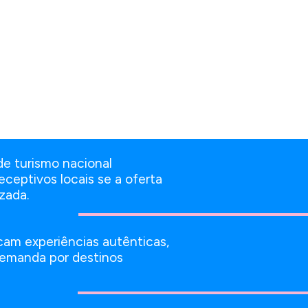
de turismo nacional
ceptivos locais se a oferta
zada.
cam experiências autênticas,
emanda por destinos