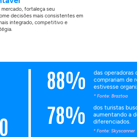
ntável
 mercado, fortaleça seu
ome decisões mais consistentes em
ais integrado, competitivo e
tégia.
88%
das operadoras 
comprariam de re
estivesse organi
* Fonte: Braztoa
78%
dos turistas bus
aumentando a d
TO
diferenciados.
* Fonte: Skyscanner