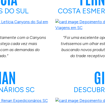
 DO SUL
COSTA ESMER
retamente com a Canyons
“Foi uma excelente op
esteja cada vez mais
tivéssemos um olhar es
a com as demandas do
buscando novos produt
do.”
do trade receptivo
NAN
G
NÁRIOS SC
DESCUBR