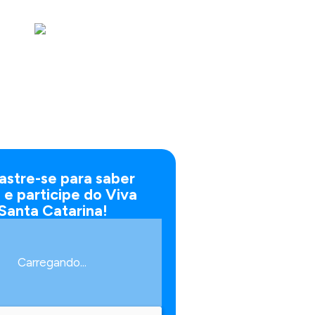
stre-se para saber
 e participe do Viva
Santa Catarina!
Carregando...