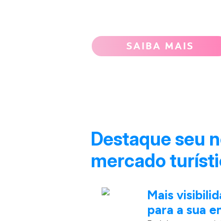
para a prateleira das agências 
abre portas para parcerias e n
SAIBA MAIS
Destaque seu n
mercado turísti
Mais visibil
para a sua 