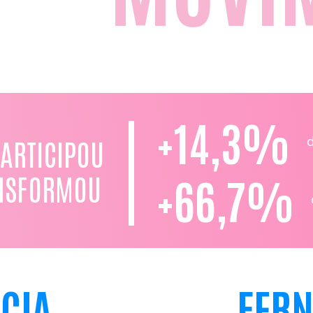
+14,3%
ARTICIPOU
NSFORMOU
+66,7%
ÍCIA
FER