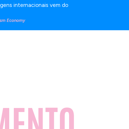
agens internacionais vem do
rism Economy
dos reais,
CADO EM
MENTO