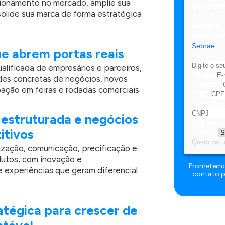
cionamento no mercado, amplie sua
*Ao inform
solide sua marca de forma estratégica
utilizá-los
exclusivas
acordo co
Sebrae
.
*
e abrem portas reais
*
Seu nome
lificada de empresários e parceiros,
*
E-mail
des concretas de negócios, novos
*
Telefone
ação em feiras e rodadas comerciais.
*
CPF
CNPJ da s
estruturada e negócios
*
Seu esta
itivos
*
Cidade
Quero parti
ização, comunicação, precificação e
utos, com inovação e
Prometemos
 experiências que geram diferencial
contato p
atégica para crescer de