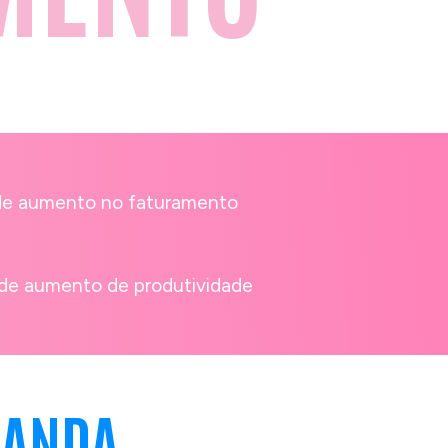
de aumento no faturamento
de aumento de produtividade
NANDA